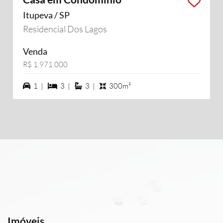
Itupeva / SP
Residencial Dos Lagos
Venda
R$ 1.971.000
1 vagas na garagem
3 dormiórios
3 suítes
1 |
3 |
3 |
300m²
Imóveis