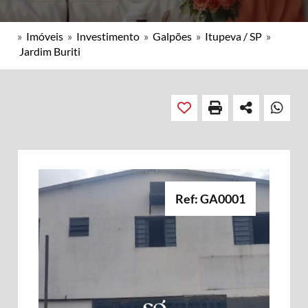
»
Imóveis
»
Investimento
»
Galpões
»
Itupeva / SP
»
Jardim Buriti
Ref: GA0001