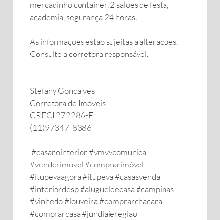
mercadinho container, 2 salões de festa,
academia, segurança 24 horas.
As informações estão sujeitas a alterações.
Consulte a corretora responsável.
Stefany Gonçalves
Corretora de Imóveis
CRECI 272286-F
(11)97347-8386
#casanointerior #vmvvcomunica
#venderimovel #comprarimóvel
#itupevaagora #itupeva #casaavenda
#interiordesp #alugueldecasa #campinas
#vinhedo #louveira #comprarchacara
#comprarcasa #jundiaieregiao