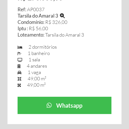
Ref:
AP0037
Tarsila do Amaral 3
Condomínio:
R$ 326,00
Iptu :
R$ 56,00
Loteamento:
Tarsila do Amaral 3
2 dormitórios
1 banheiro
1 sala
4 andares
1 vaga
49,00 m²
49,00 m²
Whatsapp