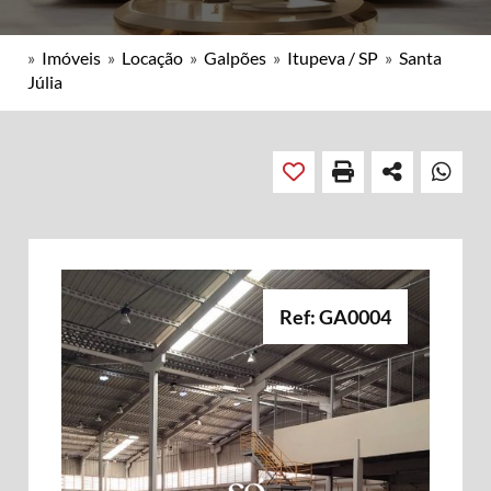
»
Imóveis
»
Locação
»
Galpões
»
Itupeva / SP
»
Santa
Júlia
Ref: GA0004