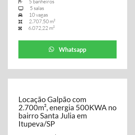
5 banheiros
5 salas
10 vagas
2.707,50 m²
6.072,22 m²
Whatsapp
Locação Galpão com
2.700m², energia 500KWA no
bairro Santa Julia em
Itupeva/SP