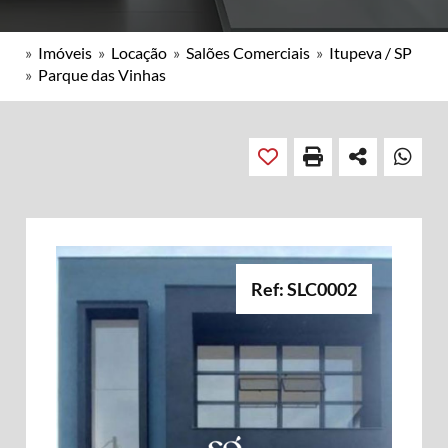
»
Imóveis
»
Locação
»
Salões Comerciais
»
Itupeva / SP
»
Parque das Vinhas
Ref: SLC0002