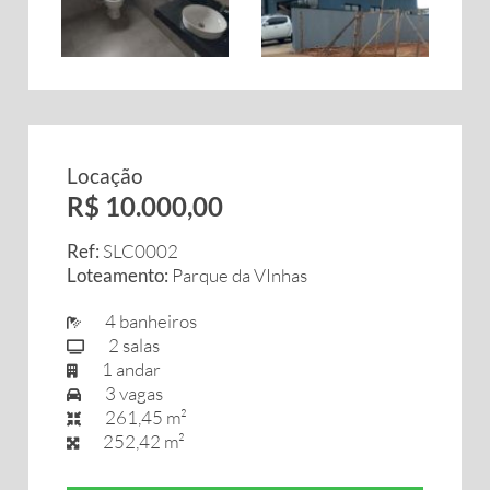
Locação
R$ 10.000,00
Ref:
SLC0002
Loteamento:
Parque da VInhas
4 banheiros
2 salas
1 andar
3 vagas
261,45 m²
252,42 m²