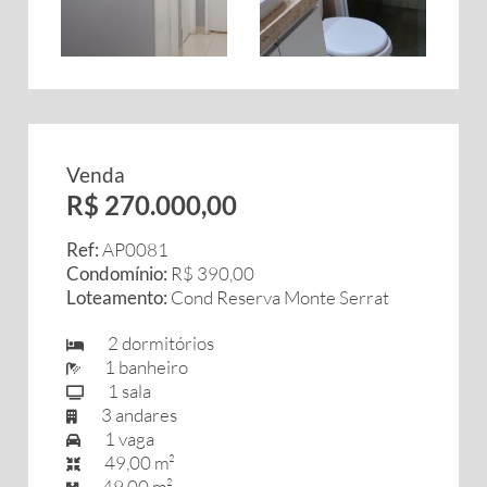
Venda
R$ 270.000,00
Ref:
AP0081
Condomínio:
R$ 390,00
Loteamento:
Cond Reserva Monte Serrat
2 dormitórios
1 banheiro
1 sala
3 andares
1 vaga
49,00 m²
49,00 m²