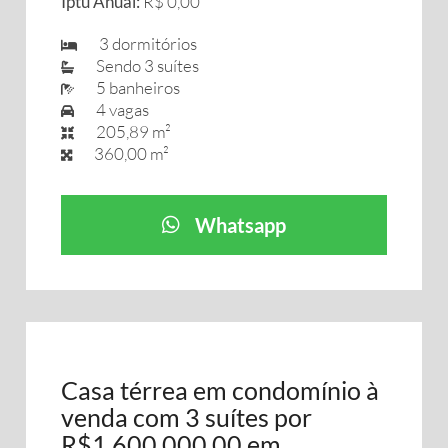
Iptu Anual:
R$ 0,00
3 dormitórios
Sendo 3 suítes
5 banheiros
4 vagas
205,89 m²
360,00 m²
Whatsapp
Casa térrea em condomínio à
venda com 3 suítes por
R$1.600.000,00 em