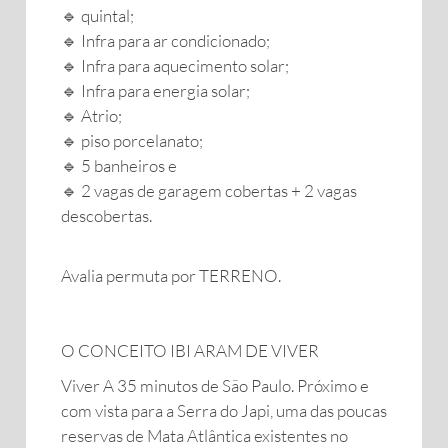
🔹️ quintal;
🔹️ Infra para ar condicionado;
🔹️ Infra para aquecimento solar;
🔹️ Infra para energia solar;
🔹️ Atrio;
🔹️ piso porcelanato;
🔹️ 5 banheiros e
🔹️ 2 vagas de garagem cobertas + 2 vagas
descobertas.
Avalia permuta por TERRENO.
O CONCEITO IBI ARAM DE VIVER
Viver A 35 minutos de São Paulo. Próximo e
com vista para a Serra do Japi, uma das poucas
reservas de Mata Atlântica existentes no