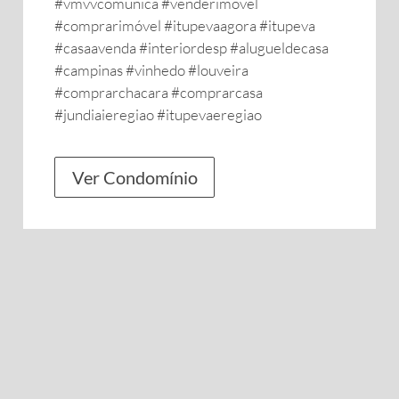
#vmvvcomunica #venderimovel
#comprarimóvel #itupevaagora #itupeva
#casaavenda #interiordesp #alugueldecasa
#campinas #vinhedo #louveira
#comprarchacara #comprarcasa
#jundiaieregiao #itupevaeregiao
Ver Condomínio