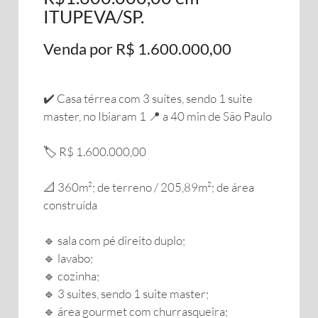
ITUPEVA/SP.
Venda por R$ 1.600.000,00
✔️ Casa térrea com 3 suítes, sendo 1 suite
master, no Ibiaram 1 📍 a 40 min de São Paulo
🏷️ R$ 1.600.000,00
📐 360m²; de terreno / 205,89m²; de área
construída
🔹️ sala com pé direito duplo;
🔹️ lavabo;
🔹️ cozinha;
🔹️ 3 suites, sendo 1 suite master;
🔹️ área gourmet com churrasqueira;