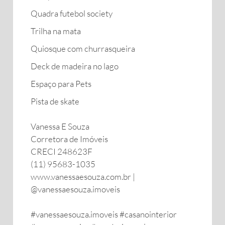
Quadra futebol society
Trilha na mata
Quiosque com churrasqueira
Deck de madeira no lago
Espaço para Pets
Pista de skate
Vanessa E Souza
Corretora de Imóveis
CRECI 248623F
(11) 95683-1035
www.vanessaesouza.com.br |
@vanessaesouza.imoveis
#vanessaesouza.imoveis #casanointerior