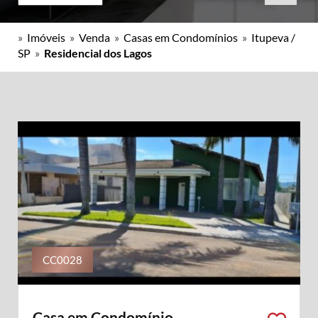
»
Imóveis
»
Venda
»
Casas em Condomínios
»
Itupeva /
SP
»
Residencial dos Lagos
CC0028
Casa em Condomínio