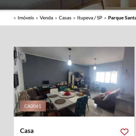
»
Imóveis
»
Venda
»
Casas
»
Itupeva / SP
»
Parque Santa
CA0061
Casa