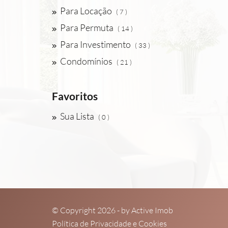
Para Locação
( 7 )
Para Permuta
( 14 )
Para Investimento
( 33 )
Condomínios
( 21 )
Favoritos
Sua Lista
( 0 )
© Copyright 2026 - by
Active Imob
Política de Privacidade e Cookies