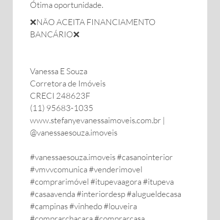
Ótima oportunidade.
❌NÃO ACEITA FINANCIAMENTO
BANCÁRIO❌
Vanessa E Souza
Corretora de Imóveis
CRECI 248623F
(11) 95683-1035
www.stefanyevanessaimoveis.com.br |
@vanessaesouza.imoveis
#vanessaesouza.imoveis #casanointerior
#vmvvcomunica #venderimovel
#comprarimóvel #itupevaagora #itupeva
#casaavenda #interiordesp #alugueldecasa
#campinas #vinhedo #louveira
#comprarchacara #comprarcasa