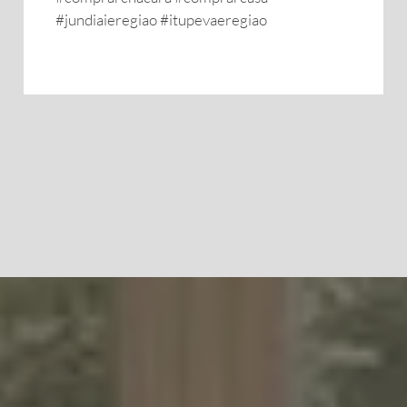
#jundiaieregiao #itupevaeregiao