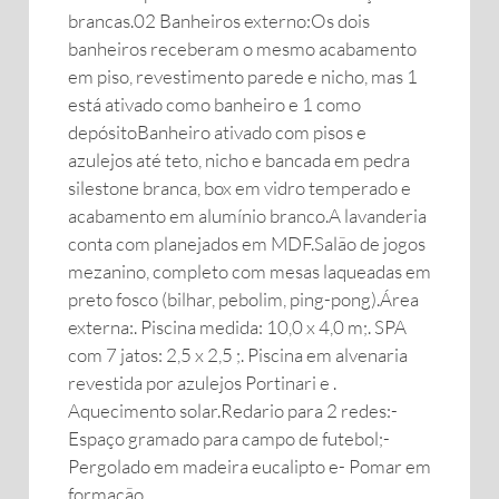
brancas.02 Banheiros externo:Os dois
banheiros receberam o mesmo acabamento
em piso, revestimento parede e nicho, mas 1
está ativado como banheiro e 1 como
depósitoBanheiro ativado com pisos e
azulejos até teto, nicho e bancada em pedra
silestone branca, box em vidro temperado e
acabamento em alumínio branco.A lavanderia
conta com planejados em MDF.Salão de jogos
mezanino, completo com mesas laqueadas em
preto fosco (bilhar, pebolim, ping-pong).Área
externa:. Piscina medida: 10,0 x 4,0 m;. SPA
com 7 jatos: 2,5 x 2,5 ;. Piscina em alvenaria
revestida por azulejos Portinari e .
Aquecimento solar.Redario para 2 redes:-
Espaço gramado para campo de futebol;-
Pergolado em madeira eucalipto e- Pomar em
formação.