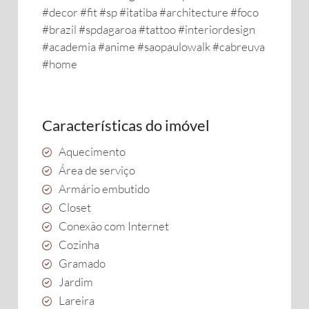
#decor #fit #sp #itatiba #architecture #foco
#brazil #spdagaroa #tattoo #interiordesign
#academia #anime #saopaulowalk #cabreuva
#home
Características do imóvel
Aquecimento
Área de serviço
Armário embutido
Closet
Conexão com Internet
Cozinha
Gramado
Jardim
Lareira