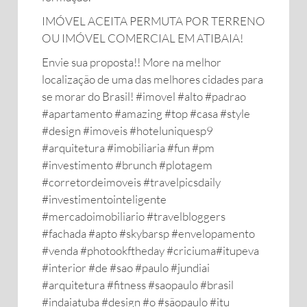
IMÓVEL ACEITA PERMUTA POR TERRENO
OU IMÓVEL COMERCIAL EM ATIBAIA!
Envie sua proposta!! More na melhor
localização de uma das melhores cidades para
se morar do Brasil! #imovel #alto #padrao
#apartamento #amazing #top #casa #style
#design #imoveis #hoteluniquesp9
#arquitetura #imobiliaria #fun #pm
#investimento #brunch #plotagem
#corretordeimoveis #travelpicsdaily
#investimentointeligente
#mercadoimobiliario #travelbloggers
#fachada #apto #skybarsp #envelopamento
#venda #photookftheday #criciuma#itupeva
#interior #de #sao #paulo #jundiai
#arquitetura #fitness #saopaulo #brasil
#indaiatuba #design #o #sãopaulo #itu