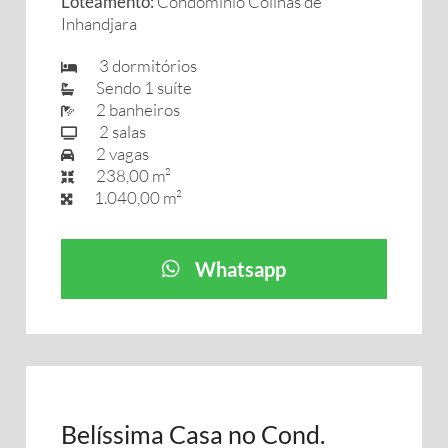
Loteamento:
Condomínio Colinas de
Inhandjara
3 dormitórios
Sendo 1 suíte
2 banheiros
2 salas
2 vagas
238,00 m²
1.040,00 m²
Whatsapp
Belíssima Casa no Cond.