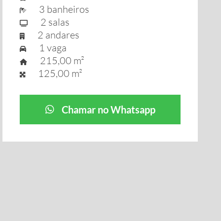
3 banheiros
2 salas
2 andares
1 vaga
215,00 m²
125,00 m²
Chamar no Whatsapp