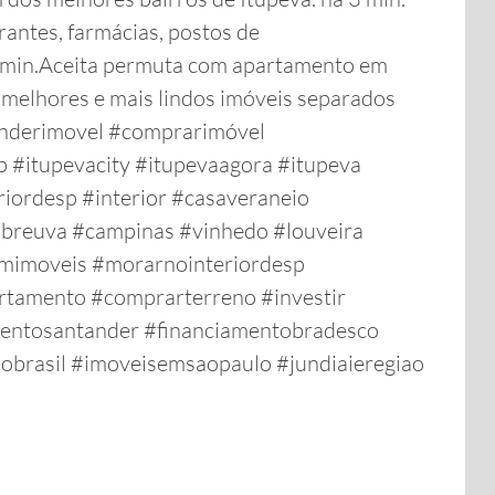
tes, farmácias, postos de
 min.Aceita permuta com apartamento em
 melhores e mais lindos imóveis separados
venderimovel #comprarimóvel
 #itupevacity #itupevaagora #itupeva
riordesp #interior #casaveraneio
abreuva #campinas #vinhedo #louveira
mimoveis #morarnointeriordesp
rtamento #comprarterreno #investir
amentosantander #financiamentobradesco
obrasil #imoveisemsaopaulo #jundiaieregiao