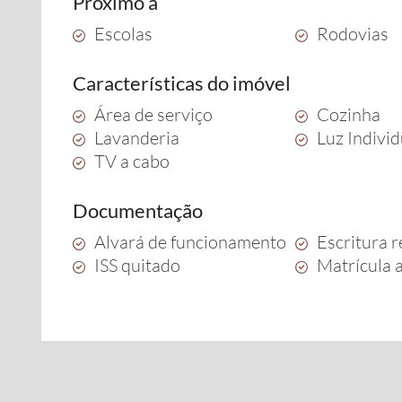
Próximo a
Escolas
Rodovias
Características do imóvel
Área de serviço
Cozinha
Lavanderia
Luz Indivi
TV a cabo
Documentação
Alvará de funcionamento
Escritura r
ISS quitado
Matrícula 