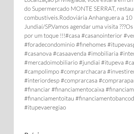
do Supermercado MONTE SERRAT, restauran
combustíveis.Rodoviária Anhanguera a 10
Jundiaí/SP.Vamos agendar uma visita ???Os
por um toque !!!#casa #casanointerior #
#foradecondominio #finehomes #itupevasp
#casanova #casaavenda #imobiliaria #inte
#mercadoimobiliario #jundiai #itupeva #c
#campolimpo #comprarchacara #investire
#interiordesp #comprarcasa #comprarapa
#financiar #financiamentocaixa #financi
#financiamentoitau #financiamentobancod
#itupevaeregiao