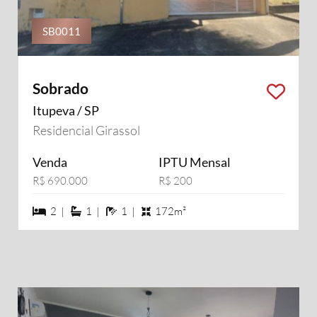
SB0011
Sobrado
Itupeva / SP
Residencial Girassol
Venda
IPTU Mensal
R$ 690.000
R$ 200
2 dormiórios
1 suítes
1 banheiros
2 |
1 |
1 |
172m²