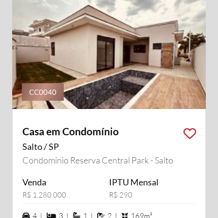
CC0040
Casa em Condomínio
Salto / SP
Condomínio Reserva Central Park - Salto
Venda
IPTU Mensal
R$ 1.280.000
R$ 290
4 vagas na garagem
3 dormiórios
1 suítes
2 banheiros
4 |
3 |
1 |
2 |
169m²