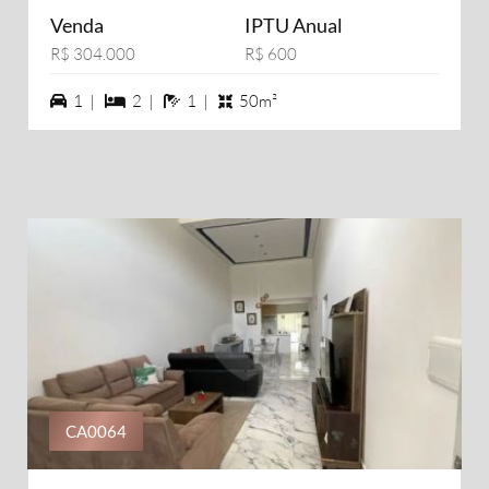
Venda
IPTU Anual
R$ 304.000
R$ 600
1 vagas na garagem
2 dormiórios
1 banheiros
1 |
2 |
1 |
50m²
CA0064