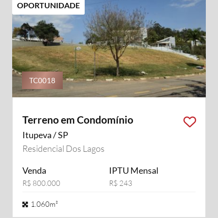
OPORTUNIDADE
TC0018
Terreno em Condomínio
Itupeva / SP
Residencial Dos Lagos
Venda
IPTU Mensal
R$ 800.000
R$ 243
1.060m²