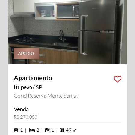
AP0081
Apartamento
Itupeva / SP
Cond Reserva Monte Serrat
Venda
R$ 270.000
1 vagas na garagem
2 dormiórios
1 banheiros
1 |
2 |
1 |
49m²