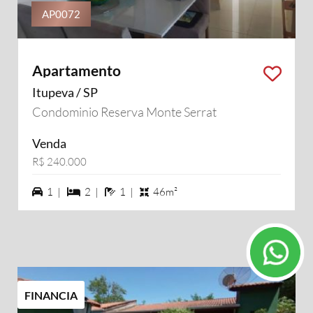
AP0072
Apartamento
Itupeva / SP
Condominio Reserva Monte Serrat
Venda
R$ 240.000
1 vagas na garagem
2 dormiórios
1 banheiros
1 |
2 |
1 |
46m²
FINANCIA