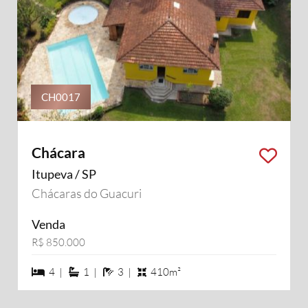
CH0017
Chácara
Itupeva / SP
Chácaras do Guacuri
Venda
R$ 850.000
4 dormiórios
1 suítes
3 banheiros
4 |
1 |
3 |
410m²