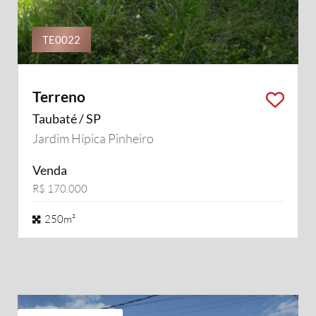
TE0022
Terreno
Taubaté / SP
Jardim Hípica Pinheiro
Venda
R$ 170.000
250m²