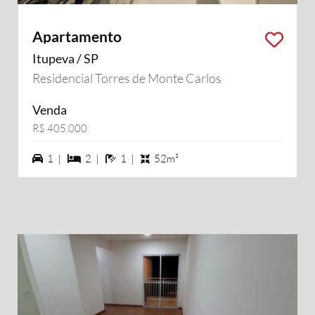
Apartamento
Itupeva / SP
Residencial Torres de Monte Carlos
Venda
R$ 405.000
1 vagas na garagem
2 dormiórios
1 banheiros
1 |
2 |
1 |
52m²