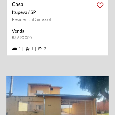
Casa
Itupeva / SP
Residencial Girassol
Venda
R$ 690.000
2 dormiórios
1 suítes
2 banheiros
2 |
1 |
2