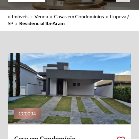
»
Imóveis
»
Venda
»
Casas em Condomínios
»
Itupeva /
SP
»
Residencial Ibi-Aram
CC0034
Casa em Condomínio