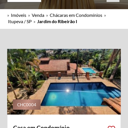
»
Imóveis
»
Venda
»
Chácaras em Condomínios
»
Itupeva / SP
»
Jardim do Ribeirão I
CHC0004
Casa em Condomínio