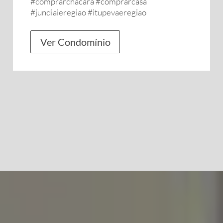
#comprarchacara #comprarcasa
#jundiaieregiao #itupevaeregiao
Ver Condomínio