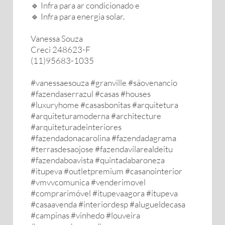
🔹️ Infra para ar condicionado e
🔹️ Infra para energia solar.
Vanessa Souza
Creci 248623-F
(11)95683-1035
#vanessaesouza #granville #sãovenancio
#fazendaserrazul #casas #houses
#luxuryhome #casasbonitas #arquitetura
#arquiteturamoderna #architecture
#arquiteturadeinteriores
#fazendadonacarolina #fazendadagrama
#terrasdesaojose #fazendavilarealdeitu
#fazendaboavista #quintadabaroneza
#itupeva #outletpremium #casanointerior
#vmvvcomunica #venderimovel
#comprarimóvel #itupevaagora #itupeva
#casaavenda #interiordesp #alugueldecasa
#campinas #vinhedo #louveira