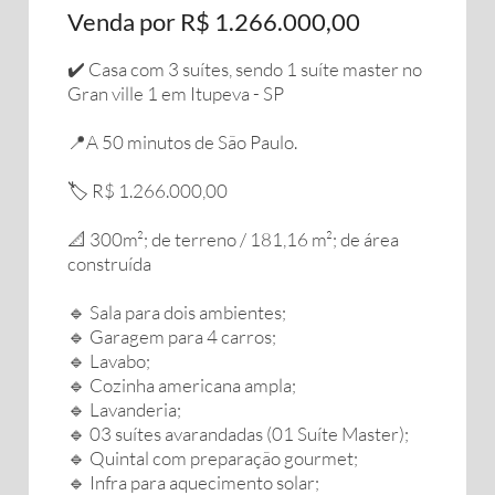
Venda por R$ 1.266.000,00
✔️ Casa com 3 suítes, sendo 1 suíte master no
Gran ville 1 em Itupeva - SP
📍A 50 minutos de São Paulo.
🏷️ R$ 1.266.000,00
📐 300m²; de terreno / 181,16 m²; de área
construída
🔹️ Sala para dois ambientes;
🔹️ Garagem para 4 carros;
🔹️ Lavabo;
🔹️ Cozinha americana ampla;
🔹️ Lavanderia;
🔹️ 03 suítes avarandadas (01 Suíte Master);
🔹️ Quintal com preparação gourmet;
🔹️ Infra para aquecimento solar;